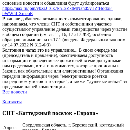
основные новости и объявления будут дублироваться
https://max.ru/join/vbZiJ_zlk7kn1xZktMNand5vTZtHddoF-
bWW5LXmcoE
В канале добавлена возможность комментирования, однако,
напоминаем, что члены СНТ и собственники участков
осуществляют управление делами товарищества через участие
в общем собрании (см. ст. 11; 16; 17 217-ФЗ), особенно
обращаю внимание на ст.17.1 (введена Федеральным законом
от 14.07.2022 N 312-ФЗ).
Болтовня в чатах это не управление... В свою очередь мы
(председатель и правление), обеспечиваем доступность
информации и доведение ее до жителей всеми доступными
нам средствами, в т.ч. и помимо тех, которые прописаны в
Законе, как обязательные или альтернативные! Организация
передачи информации через "электрические розетки
посредством утюгов и тостеров", а также "душевые лейки" за
пределами нашей компетенции...
Все новости
Контакты
СНТ «Коттеджный поселок «Европа»
Свердловская область, г. Березовский, коттеджный
Адрес: