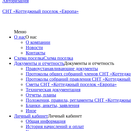
Авторизация
СНТ «Коттеджный поселок «Европа»
Меню
О нас
О нас
О компании
Новости
Контакты
Схема поселка
Схема поселка
Документы и отчетность
Документы и отчетность
Правоустанавливающие документы
Протоколы общих собраний членов СНТ «Коттеджн
Протоколы собраний правления СНТ «Коттеджный 
Сметы СНТ «Коттеджный поселок «Европа»
Техническая документация
Отчеты, планы
Положения, правила, регламенты СНТ «Коттеджны
Бланки, анкеты, заявления
Иное
Личный кабинет
Личный кабинет
Общая информация
История начислений и оплат