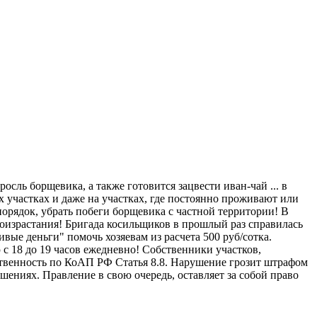
ль борщевика, а также готовится зацвести иван-чай ... в
 участках и даже на участках, где постоянно проживают или
 порядок, убрать побеги борщевика с частной территории! В
роизрастания! Бригада косильщиков в прошлый раз справилась
живые деньги" помочь хозяевам из расчета 500 руб/сотка.
 с 18 до 19 часов ежедневно! Собственники участков,
ственность по КоАП РФ Статья 8.8. Нарушение грозит штрафом
шениях. Правление в свою очередь, оставляет за собой право