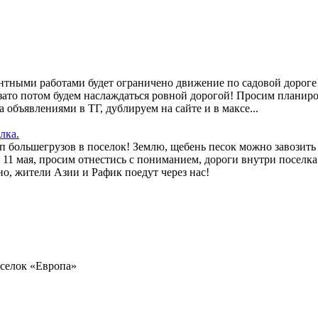
монтными работами будет ограничено движение по садовой дороге
 зато потом будем наслаждаться ровной дорогой! Просим планиро
а объявлениями в ТГ, дублируем на сайте и в максе...
лка.
п большегрузов в поселок! Землю, щебень песок можно завозит
11 мая, просим отнестись с пониманием, дороги внутри поселка
но, жители Азии и Рафик поедут через нас!
оселок «Европа»