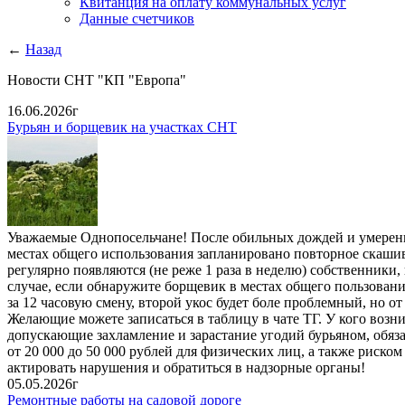
Квитанция на оплату коммунальных услуг
Данные счетчиков
←
Назад
Новости СНТ "КП "Европа"
16.06.2026г
Бурьян и борщевик на участках СНТ
Уважаемые Однопосельчане! После обильных дождей и умеренно 
местах общего использования запланировано повторное скашива
регулярно появляются (не реже 1 раза в неделю) собственники,
случае, если обнаружите борщевик в местах общего пользован
за 12 часовую смену, второй укос будет боле проблемный, но от
Желающие можете записаться в таблицу в чате ТГ. У кого возн
допускающие захламление и зарастание угодий бурьяном, обяз
от 20 000 до 50 000 рублей для физических лиц, а также риско
актировать нарушения и обратиться в надзорные органы!
05.05.2026г
Ремонтные работы на садовой дороге