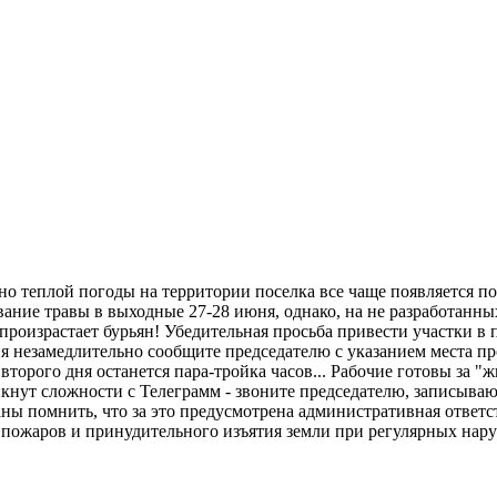
теплой погоды на территории поселка все чаще появляется порос
ние травы в выходные 27-28 июня, однако, на не разработанных
 произрастает бурьян! Убедительная просьба привести участки в
ия незамедлительно сообщите председателю с указанием места п
 второго дня останется пара-тройка часов... Рабочие готовы за "
икнут сложности с Телеграмм - звоните председателю, записываю
аны помнить, что за это предусмотрена административная ответ
м пожаров и принудительного изъятия земли при регулярных нару