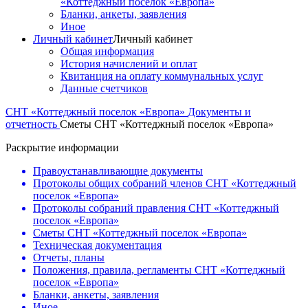
«Коттеджный поселок «Европа»
Бланки, анкеты, заявления
Иное
Личный кабинет
Личный кабинет
Общая информация
История начислений и оплат
Квитанция на оплату коммунальных услуг
Данные счетчиков
СНТ «Коттеджный поселок «Европа»
Документы и
отчетность
Сметы СНТ «Коттеджный поселок «Европа»
Раскрытие информации
Правоустанавливающие документы
Протоколы общих собраний членов СНТ «Коттеджный
поселок «Европа»
Протоколы собраний правления СНТ «Коттеджный
поселок «Европа»
Сметы СНТ «Коттеджный поселок «Европа»
Техническая документация
Отчеты, планы
Положения, правила, регламенты СНТ «Коттеджный
поселок «Европа»
Бланки, анкеты, заявления
Иное