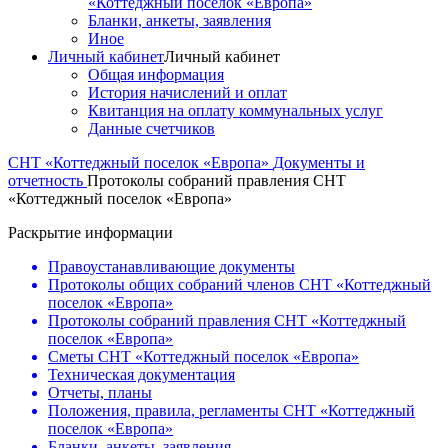
«Коттеджный поселок «Европа»
Бланки, анкеты, заявления
Иное
Личный кабинет
Личный кабинет
Общая информация
История начислений и оплат
Квитанция на оплату коммунальных услуг
Данные счетчиков
СНТ «Коттеджный поселок «Европа»
Документы и
отчетность
Протоколы собраний правления СНТ
«Коттеджный поселок «Европа»
Раскрытие информации
Правоустанавливающие документы
Протоколы общих собраний членов СНТ «Коттеджный
поселок «Европа»
Протоколы собраний правления СНТ «Коттеджный
поселок «Европа»
Сметы СНТ «Коттеджный поселок «Европа»
Техническая документация
Отчеты, планы
Положения, правила, регламенты СНТ «Коттеджный
поселок «Европа»
Бланки, анкеты, заявления