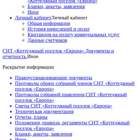
«Коттеджный поселок «Европа»
Бланки, анкеты, заявления
Иное
Личный кабинет
Личный кабинет
Общая информация
История начислений и оплат
Квитанция на оплату коммунальных услуг
Данные счетчиков
СНТ «Коттеджный поселок «Европа»
Документы и
отчетность
Иное
Раскрытие информации
Правоустанавливающие документы
Протоколы общих собраний членов СНТ «Коттеджный
поселок «Европа»
Протоколы собраний правления СНТ «Коттеджный
поселок «Европа»
Сметы СНТ «Коттеджный поселок «Европа»
Техническая документация
Отчеты, планы
Положения, правила, регламенты СНТ «Коттеджный
поселок «Европа»
Бланки, анкеты, заявления
Иное