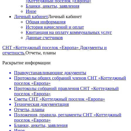
«Коттеджный поселок «Европа»
Бланки, анкеты, заявления
Иное
Личный кабинет
Личный кабинет
Общая информация
История начислений и оплат
Квитанция на оплату коммунальных услуг
Данные счетчиков
СНТ «Коттеджный поселок «Европа»
Документы и
отчетность
Отчеты, планы
Раскрытие информации
Правоустанавливающие документы
Протоколы общих собраний членов СНТ «Коттеджный
поселок «Европа»
Протоколы собраний правления СНТ «Коттеджный
поселок «Европа»
Сметы СНТ «Коттеджный поселок «Европа»
Техническая документация
Отчеты, планы
Положения, правила, регламенты СНТ «Коттеджный
поселок «Европа»
Бланки, анкеты, заявления
Иное